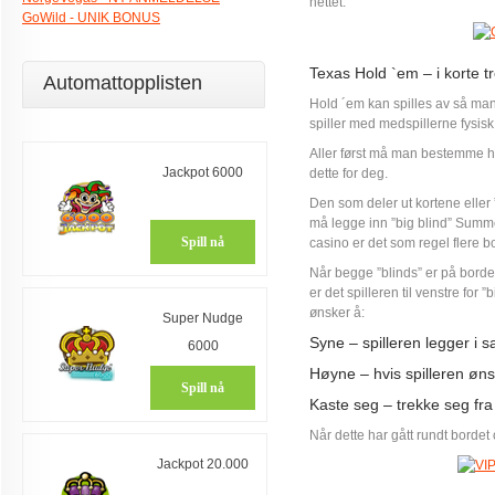
nettet.
GoWild - UNIK BONUS
Texas Hold `em – i korte t
Automattopplisten
Hold ´em kan spilles av så man
spiller med medspillerne fysisk.
Aller først må man bestemme hv
Jackpot 6000
dette for deg.
Den som deler ut kortene eller 
må legge inn ”big blind” Summe
Spill nå
casino er det som regel flere bo
Når begge ”blinds” er på bordet d
er det spilleren til venstre for
ønsker å:
Super Nudge
Syne – spilleren legger i
6000
Høyne – hvis spilleren øn
Spill nå
Kaste seg – trekke seg fra
Når dette har gått rundt bordet
Jackpot 20.000