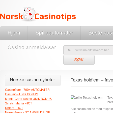
Hjem
Spilleautomater
Beste cas
Casino anmeldelser
Norske casino nyheter
Texas hold’em – favor
Casinofloor - 700+ AUTOMATER
Casumo - UNIK BONUS
Tex
Monte-Carlo casino UNIK BONUS
brer
ScratchMania -HOT
Unibet - HOT
Alle casino online med respekt f
NorgeVegas - NY ANMELDELSE