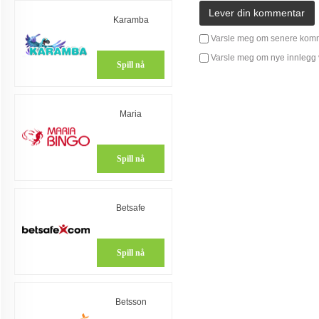
Karamba
Varsle meg om senere komm
Varsle meg om nye innlegg 
Spill nå
Maria
Spill nå
Betsafe
Spill nå
Betsson