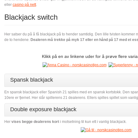
eller
casino på nett
.
Blackjack switch
Her satser du på å få blackjack på to hender samtidig. Den lille tvisten kommer m
de to hendene.
Dealeren må trekke på myk 17 eller en hånd på 17 med et es
Klikk på en av linkene uder for å prøve flere vari
Spansk blackjack
En spansk blackjack eller Spanish 21 spilles med en spansk kortstokk. Den span
10ere er fjernet. Her slår spillerens 21 dealerens. Ellers spilles spillet som vanli
Double exposure blackjack
Her
vises begge dealerens kort
i motsetning til kun ett i vanlig blackjack.