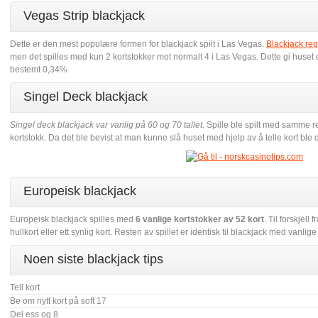
Vegas Strip blackjack
Dette er den mest populære formen for blackjack spilt i Las Vegas.
Blackjack re
men det spilles med kun 2 kortstokker mot normalt 4 i Las Vegas. Dette gi huse
bestemt 0,34%
Singel Deck blackjack
Singel deck blackjack var vanlig på 60 og 70 tallet.
Spille ble spilt med samme r
kortstokk. Da det ble bevist at man kunne slå huset med hjelp av å telle kort ble 
Europeisk blackjack
Europeisk blackjack spilles med
6 vanlige kortstokker av 52 kort
. Til forskjell
hullkort eller ett synlig kort. Resten av spillet er identisk til blackjack med vanlige
Noen siste blackjack tips
Tell kort
Be om nytt kort på soft 17
Del ess og 8