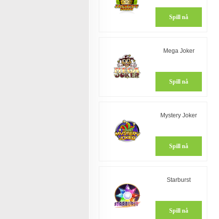
Spill nå
Mega Joker
Spill nå
Mystery Joker
Spill nå
Starburst
Spill nå