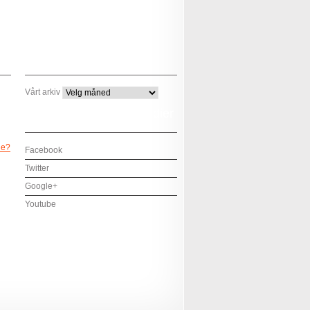
Vårt arkiv
Vårt arkiv
Følg oss på sosiale medier
ne?
Facebook
Twitter
Google+
Youtube