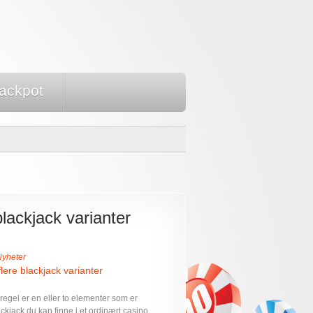
jackpot
blackjack varianter
Nyheter
flere blackjack varianter
regel er en eller to elementer som er
ackjack du kan finne i et ordinært casino