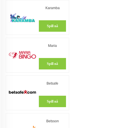
Karamba
Spill nå
Maria
Spill nå
Betsafe
Spill nå
Betsson