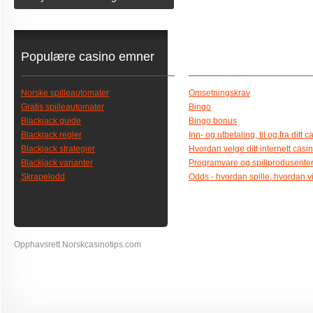
Populære casino emner
Godt å vite om casino
Norske spilleautomater
Omsetningskrav
Gratis spilleautomater
Bingo
Blackjack guide
Bingo bonus
Blackjack regler
Inn- og utbetaling, til og fra ditt c
Blackjack strategier
Hvordan velge ditt internett casi
Blackjack varianter
Programvare og spillprodusente
Skrapelodd
Odds - hvordan spille, hvordan v
Opphavsrett Norskcasinotips.com