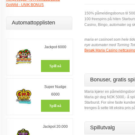
GoWild - UNIK BONUS
150% påmeldingsbonus til 500
100 freespins på hiten Starburs
Automattopplisten
Casino, Bingo, automater og s
maria er casinoet som hele tiden
nye automater med Turning Tot
Jackpot 6000
Besøk Maria Casino nettcasin
Spill nå
Bonuser, gratis sp
Super Nudge
Maria kjører en påmeldingsbonu
6000
Maria gir deg NOK 5000,- å spil
Starburst. For sine faste kund
Spill nå
trenges å sette litt ekstra pris p
Jackpot 20.000
Spillutvalg