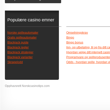
Populære casino emner
Godt å vite om casino
Norske spilleautomater
Omsetningskrav
Gratis spilleautomater
Bingo
Blackjack guide
Bingo bonus
Blackjack regler
Inn- og utbetaling, til og fra ditt c
Blackjack strategier
Hvordan velge ditt internett casi
Blackjack varianter
Programvare og spillprodusente
Skrapelodd
Odds - hvordan spille, hvordan v
Opphavsrett Norskcasinotips.com