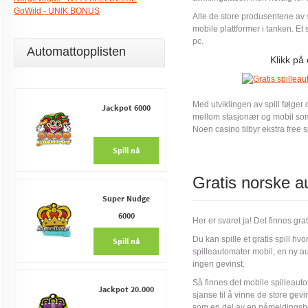
GoWild - UNIK BONUS
Alle de store produsentene av 
mobile plattformer i tanken. Et
pc.
Automattopplisten
Klikk på
Med utviklingen av spill følger
Jackpot 6000
mellom stasjonær og mobil som b
Noen casino tilbyr ekstra free s
Spill nå
Gratis norske a
Super Nudge
6000
Her er svaret ja! Det finnes gra
Du kan spille et gratis spill hv
Spill nå
spilleautomater mobil, en ny aut
ingen gevinst.
Så finnes det mobile spilleaut
Jackpot 20.000
sjanse til å vinne de store gevi
som en del av en påmeldingsbo