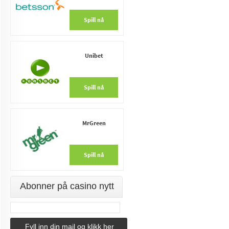
Spill nå
Unibet
Spill nå
MrGreen
Spill nå
Abonner på casino nytt
Epostadresse: