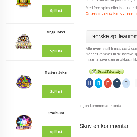
Med free spins eller bonus er d
Spill nå
Omsetningskrav kan du lese m
Mega Joker
Norske spilleauto
Alle nyere spill finnes også so
Spill nå
Når det kommer til de norske s
mobil utgave som er akkurat li
Mystery Joker
Click
Klikk
Klikk
Klikk
Klikk
to
for
for
for
for
share
å
å
å
å
Spill nå
on
dele
dele
dele
dele
Facebook(åpnes
på
på
på
på
i
Twitter(åpnes
Google+
Tumblr(åp
Redd
en
i
(åpnes
i
i
Ingen kommentarer enda.
ny
en
i
en
en
fane)
ny
en
ny
ny
Starburst
fane)
ny
fane)
fane)
fane)
Skriv en kommentar
Spill nå