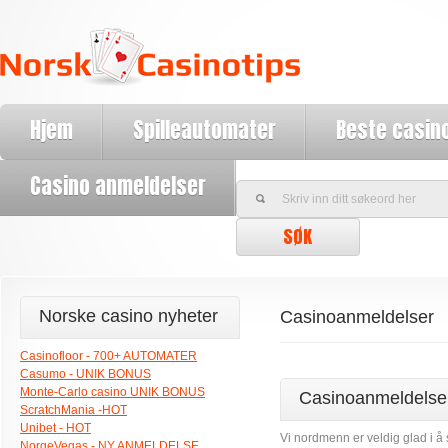
Hjem
Spilleautomater
Beste casin
Casino anmeldelser
Norske casino nyheter
Casinoanmeldelser
Casinofloor - 700+ AUTOMATER
Casumo - UNIK BONUS
Monte-Carlo casino UNIK BONUS
Casinoanmeldelse
ScratchMania -HOT
Unibet - HOT
Vi nordmenn er veldig glad i å 
NorgeVegas - NY ANMELDELSE