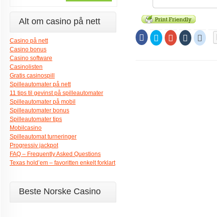
Alt om casino på nett
Del
Klikk
Klikk
Klikk
Klikk
Casino på nett
på
for
for
for
for
Facebook(åpnes
å
å
å
å
Casino bonus
i
dele
dele
dele
dele
Casino software
en
på
på
på
på
ny
Twitter(åpnes
Google+
Tumblr(åp
Redd
Casinolisten
fane)
i
(åpnes
i
i
Gratis casinospill
en
i
en
en
ny
en
ny
ny
Spilleautomater på nett
fane)
ny
fane)
fane)
11 tips til gevinst på spilleautomater
fane)
Spilleautomater på mobil
Spilleautomater bonus
Spilleautomater tips
Mobilcasino
Spilleautomat turneringer
Progressiv jackpot
FAQ – Frequently Asked Questions
Texas hold’em – favoritten enkelt forklart
Beste Norske Casino