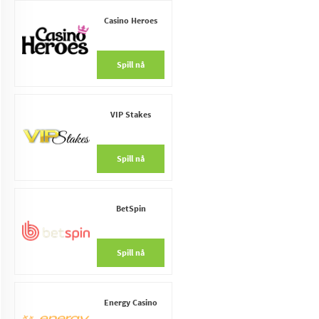
Casino Heroes
Spill nå
VIP Stakes
Spill nå
BetSpin
Spill nå
Energy Casino